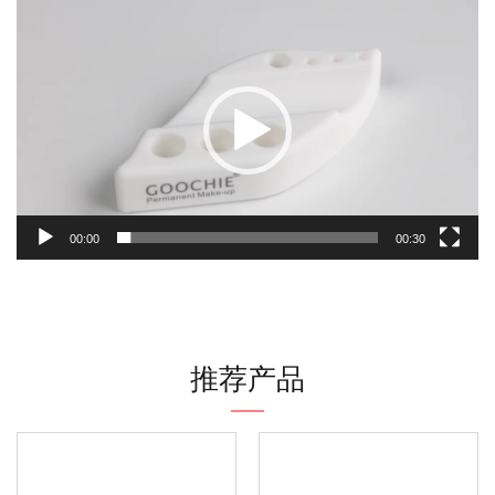
视
频
播
放
器
00:00
00:30
推荐产品